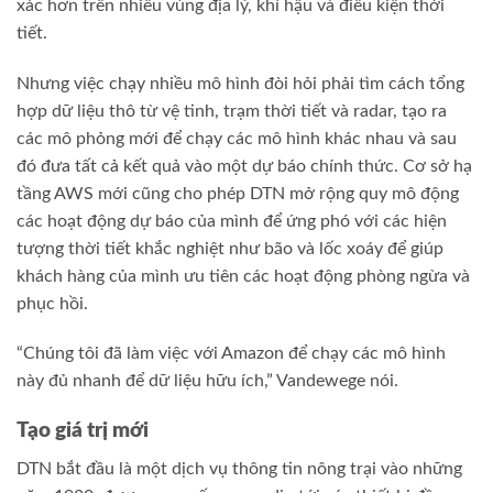
xác hơn trên nhiều vùng địa lý, khí hậu và điều kiện thời
tiết.
Nhưng việc chạy nhiều mô hình đòi hỏi phải tìm cách tổng
hợp dữ liệu thô từ vệ tinh, trạm thời tiết và radar, tạo ra
các mô phỏng mới để chạy các mô hình khác nhau và sau
đó đưa tất cả kết quả vào một dự báo chính thức. Cơ sở hạ
tầng AWS mới cũng cho phép DTN mở rộng quy mô động
các hoạt động dự báo của mình để ứng phó với các hiện
tượng thời tiết khắc nghiệt như bão và lốc xoáy để giúp
khách hàng của mình ưu tiên các hoạt động phòng ngừa và
phục hồi.
“Chúng tôi đã làm việc với Amazon để chạy các mô hình
này đủ nhanh để dữ liệu hữu ích,” Vandewege nói.
Tạo giá trị mới
DTN bắt đầu là một dịch vụ thông tin nông trại vào những