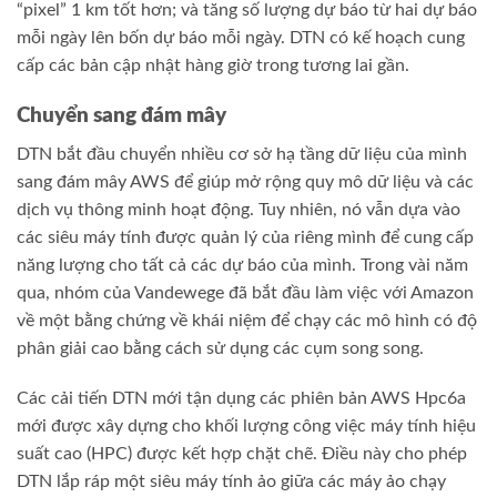
“pixel” 1 km tốt hơn; và tăng số lượng dự báo từ hai dự báo
mỗi ngày lên bốn dự báo mỗi ngày. DTN có kế hoạch cung
cấp các bản cập nhật hàng giờ trong tương lai gần.
Chuyển sang đám mây
DTN bắt đầu chuyển nhiều cơ sở hạ tầng dữ liệu của mình
sang đám mây AWS để giúp mở rộng quy mô dữ liệu và các
dịch vụ thông minh hoạt động. Tuy nhiên, nó vẫn dựa vào
các siêu máy tính được quản lý của riêng mình để cung cấp
năng lượng cho tất cả các dự báo của mình. Trong vài năm
qua, nhóm của Vandewege đã bắt đầu làm việc với Amazon
về một bằng chứng về khái niệm để chạy các mô hình có độ
phân giải cao bằng cách sử dụng các cụm song song.
Các cải tiến DTN mới tận dụng các phiên bản AWS Hpc6a
mới được xây dựng cho khối lượng công việc máy tính hiệu
suất cao (HPC) được kết hợp chặt chẽ. Điều này cho phép
DTN lắp ráp một siêu máy tính ảo giữa các máy ảo chạy