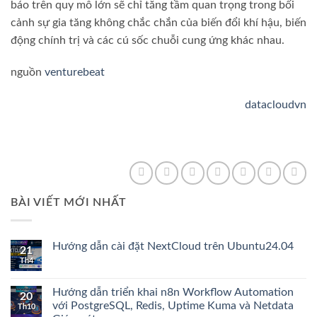
báo trên quy mô lớn sẽ chỉ tăng tầm quan trọng trong bối
cảnh sự gia tăng không chắc chắn của biến đổi khí hậu, biến
động chính trị và các cú sốc chuỗi cung ứng khác nhau.
nguồn
venturebeat
datacloudvn
BÀI VIẾT MỚI NHẤT
Hướng dẫn cài đặt NextCloud trên Ubuntu24.04
21
Th4
Không
có
bình
luận
Hướng dẫn triển khai n8n Workflow Automation
20
ở
với PostgreSQL, Redis, Uptime Kuma và Netdata
Th10
Hướng
dẫn