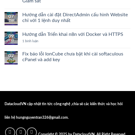
Giám sát
cài
đặt
Không
NextCloud
có
Hướng dẫn cài đặt DirectAdmin cấu hình Website
trên
bình
07
Ubuntu24.04
luận
chỉ với 1 lệnh duy nhất
Th9
ở
Hướng
Không
dẫn
có
Hướng dẫn Triển khai n8n với Docker và HTTPS
triển
bình
09
khai
luận
Th3
ở
1 bình luận
n8n
ở
Hướng
Workflow
Hướng
dẫn
Automation
dẫn
Triển
Fix báo lỗi IonCube chưa bật khi cài softaculous
với
cài
02
khai
PostgreSQL,
đặt
cPanel và add key
Th3
n8n
Redis,
DirectAdmin
với
Uptime
cấu
Không
Docker
Kuma
hình
có
và
và
Website
bình
HTTPS
Netdata
chỉ
luận
Giám
với
ở
sát
1
Fix
lệnh
báo
duy
lỗi
nhất
IonCube
chưa
DatacloudVN
cập nhật tin tức công nghệ ,chia sẻ các kiến thức và học hỏi
bật
khi
cài
softaculous
liên hệ hungnguyentran326@gmail.com.
cPanel
và
add
key
Copyright © 2025 by
DatacloudVN
. All Right Reserved.