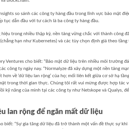
 và blockchain.
nsights so sánh các công ty hàng đầu trong lĩnh vực bảo mật đi
p tục dẫn đầu với tư cách là ba công ty hàng đầu.
iệu trong nhiều thập kỷ, nền tảng vững chắc với thành công đã
 (chẳng hạn như Kubernetes) và các tùy chọn định giá theo tầng
ry Ventures cho biết: “Bảo mật dữ liệu trên nhiều môi trường đ
 các công ty ngày nay. “Normalyze đã xây dựng một nền tảng mạ
 hơn về ‘dữ liệu lan rộng’ của họ; mối liên kết giữa cơ sở hạ tầ
mật trong thời gian thực. Chúng tôi rất vui mừng được hợp tác 
dồi kỹ năng của mình tại các công ty như Netskope và Qualys, đ
u lan rộng để ngăn mất dữ liệu
o biết: “Sự gia tăng dữ liệu đã trở thành một vấn đề thực sự khi