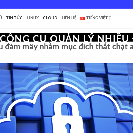
Ủ
TIN TỨC
LINUX
CLOUD
LIÊN HỆ
TIẾNG VIỆT
 CÔNG CỤ QUẢN LÝ NHIỀU
u đám mây nhằm mục đích thắt chặt an
NHẰM MỤC ĐÍCH THẮT CH
NINH VÀ GIẢM CHI PHÍ
.