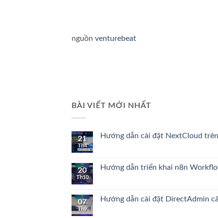
nguồn
venturebeat
BÀI VIẾT MỚI NHẤT
Hướng dẫn cài đặt NextCloud trê
21
Th4
Không
có
bình
luận
Hướng dẫn triển khai n8n Workfl
20
ở
Th10
Hướng
Không
dẫn
có
cài
bình
đặt
luận
Hướng dẫn cài đặt DirectAdmin cấ
07
NextCloud
ở
Th9
trên
Hướng
Không
Ubuntu24.04
dẫn
có