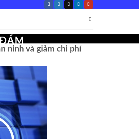
 ĐÁM
 ninh và giảm chi phí
ẶT AN