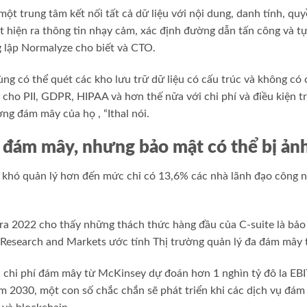
một trung tâm kết nối tất cả dữ liệu với nội dung, danh tính, quy
t hiện ra thông tin nhạy cảm, xác định đường dẫn tấn công và t
ng lập Normalyze cho biết và CTO.
ng có thể quét các kho lưu trữ dữ liệu có cấu trúc và không có
 cho PII, GDPR, HIPAA và hơn thế nữa với chi phí và điều kiện tr
ờng đám mây của họ , “Ithal nói.
 đám mây, nhưng bảo mật có thể bị ả
à khó quản lý hơn đến mức chỉ có 13,6% các nhà lãnh đạo công n
a 2022 cho thấy những thách thức hàng đầu của C-suite là bảo 
 Research and Markets ước tính Thị trường quản lý đa đám mây t
óa chi phí đám mây từ McKinsey dự đoán hơn 1 nghìn tỷ đô la EB
 2030, một con số chắc chắn sẽ phát triển khi các dịch vụ đám 