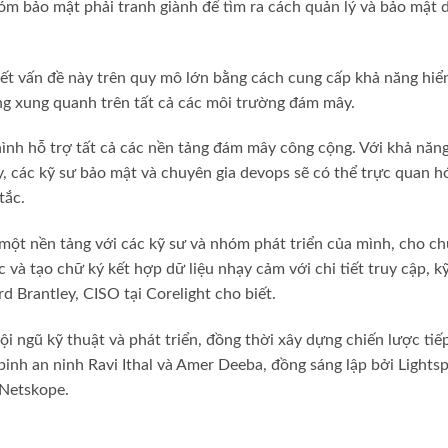
óm bảo mật phải tranh giành để tìm ra cách quản lý và bảo mật 
ết vấn đề này trên quy mô lớn bằng cách cung cấp khả năng hiể
ng xung quanh trên tất cả các môi trường đám mây.
nh hỗ trợ tất cả các nền tảng đám mây công cộng. Với khả năng
 các kỹ sư bảo mật và chuyên gia devops sẽ có thể trực quan hóa
tắc.
g một nền tảng với các kỹ sư và nhóm phát triển của mình, cho c
và tạo chữ ký kết hợp dữ liệu nhạy cảm với chi tiết truy cập, kỹ
 Brantley, CISO tại Corelight cho biết.
i ngũ kỹ thuật và phát triển, đồng thời xây dựng chiến lược tiế
inh an ninh Ravi Ithal và Amer Deeba, đồng sáng lập bởi Lights
 Netskope.