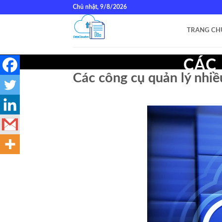
Bỏ
Chủ nhật, 9/8/2026
qua
nội
TRANG CH
dung
CÁC
Các công cụ quản lý nhiề
MÂY 