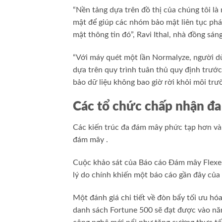
“Nền tảng dựa trên đồ thị của chúng tôi là 
mật để giúp các nhóm bảo mật liên tục phá
mật thông tin đó”, Ravi Ithal, nhà đồng sá
“Với máy quét một lần Normalyze, người dù
dựa trên quy trình tuân thủ quy định trước
bảo dữ liệu không bao giờ rời khỏi môi trư
Các tổ chức chấp nhận đa
Các kiến ​​trúc đa đám mây phức tạp hơn v
đám mây .
Cuộc khảo sát của Báo cáo Đám mây Flexer
lý do chính khiến một báo cáo gần đây của
Một đánh giá chi tiết về đòn bẩy tối ưu h
danh sách Fortune 500 sẽ đạt được vào năm