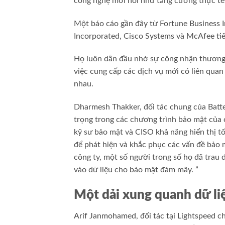
công nghệ mới nổi như tăng cường thực tế
Một báo cáo gần đây từ Fortune Business I
Incorporated, Cisco Systems và McAfee tiế
Họ luôn dẫn đầu nhờ sự công nhận thương h
việc cung cấp các dịch vụ mới có liên quan
nhau.
Dharmesh Thakker, đối tác chung của Batte
trọng trong các chương trình bảo mật của
kỹ sư bảo mật và CISO khả năng hiển thị tốt
để phát hiện và khắc phục các vấn đề bảo 
công ty, một số người trong số họ đã trau 
vào dữ liệu cho bảo mật đám mây. ”
Một dải xung quanh dữ liệ
Arif Janmohamed, đối tác tại Lightspeed ch